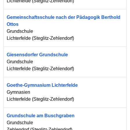
Lichterfelde
(
Steglitz-Zehlendorf
)
Gemeinschaftsschule nach der Pädagogik Berthold
Ottos
Grundschule
Lichterfelde
(
Steglitz-Zehlendorf
)
Giesensdorfer Grundschule
Grundschule
Lichterfelde
(
Steglitz-Zehlendorf
)
Goethe-Gymnasium Lichterfelde
Gymnasien
Lichterfelde
(
Steglitz-Zehlendorf
)
Grundschule am Buschgraben
Grundschule
Zehlendorf
(
Steglitz-Zehlendorf
)