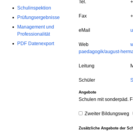
Tel.
+
Schulinspektion
Fax
+
Prüfungsergebnisse
Management und
eMail
u
Professionalität
PDF Datenexport
Web
w
paedagogik/august-herma
Leitung
M
Schüler
S
Angebote
Schulen mit sonderpäd. F
Zweiter Bildungsweg
Zusätzliche Angebote der Sc