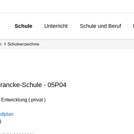
Schule
Unterricht
Schule und Beruf
Lebenslanges 
n
Schul­verzeichnis
rancke-Schule - 05P04
Entwicklung ( privat )
dtplan
)