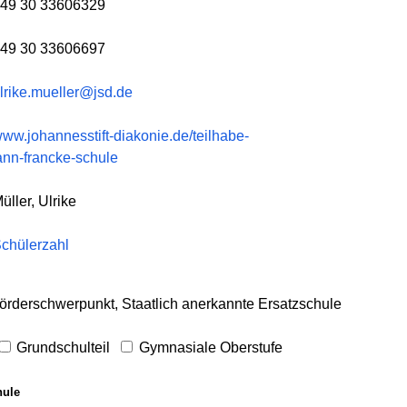
49 30 33606329
49 30 33606697
lrike.mueller@jsd.de
ww.johannesstift-diakonie.de/teilhabe-
nn-francke-schule
üller, Ulrike
chülerzahl
örderschwerpunkt, Staatlich anerkannte Ersatzschule
Grundschulteil
Gymnasiale Oberstufe
hule