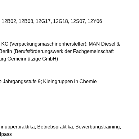
1, 12B02, 12B03, 12G17, 12G18, 12S07, 12Y06
KG (Verpackungsmaschinenhersteller); MAN Diesel &
 Berlin (Berufsförderungswerk der Fachgemeinschaft
burg Gemeinnützige GmbH)
b Jahrgangsstufe 9; Kleingruppen in Chemie
nupperpraktika; Betriebspraktika; Bewerbungstraining;
lpass