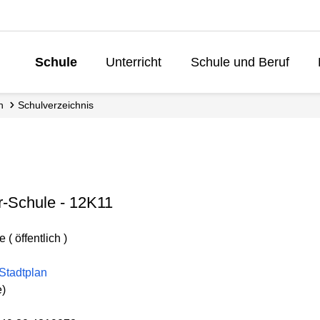
Schule
Unterricht
Schule und Beruf
Lebenslanges 
n
Schul­verzeichnis
r-Schule - 12K11
( öffentlich )
Stadtplan
e)