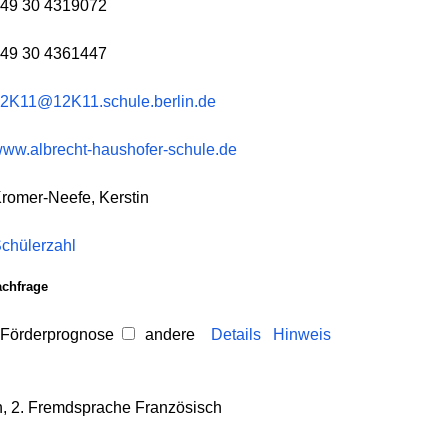
49 30 4319072
49 30 4361447
2K11@12K11.schule.berlin.de
ww.albrecht-haushofer-schule.de
romer-Neefe, Kerstin
chülerzahl
achfrage
 Förderprognose
andere
Details
Hinweis
h, 2. Fremdsprache Französisch