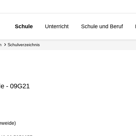
Schule
Unterricht
Schule und Beruf
Lebenslanges 
n
Schul­verzeichnis
le - 09G21
eweide)