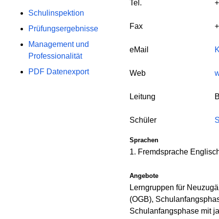
Tel.
+
Schulinspektion
Fax
+
Prüfungsergebnisse
Management und
eMail
K
Professionalität
PDF Datenexport
Web
w
Leitung
B
Schüler
S
Sprachen
1. Fremdsprache Englisc
Angebote
Lerngruppen für Neuzugä
(OGB), Schulanfangsphas
Schulanfangsphase mit ja