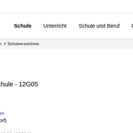
Schule
Unterricht
Schule und Beruf
Lebenslanges L
n
Schul­verzeichnis
hule - 12G05
an
rf)