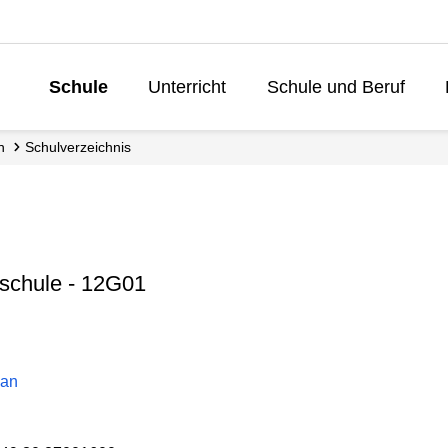
Schule
Unterricht
Schule und Beruf
Lebenslanges 
n
Schul­verzeichnis
schule - 12G01
lan