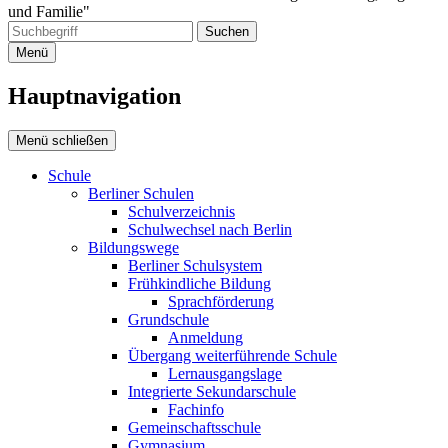
und Familie"
Suchen
Menü
Hauptnavigation
Menü schließen
Schule
Berliner Schulen
Schul­verzeichnis
Schulwechsel nach Berlin
Bildungswege
Berliner Schulsystem
Frühkindliche Bildung
Sprachförderung
Grundschule
Anmeldung
Übergang weiterführende Schule
Lern­ausgangslage
Integrierte Sekundarschule
Fachinfo
Gemeinschafts­schule
Gymnasium