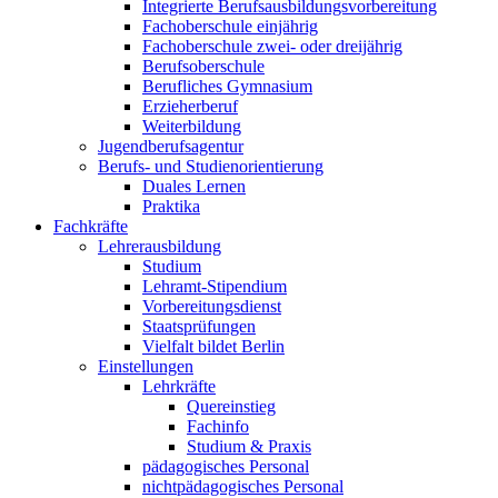
Integrierte Berufsausbildungs­vorbereitung
Fachoberschule einjährig
Fachoberschule zwei- oder dreijährig
Berufsoberschule
Berufliches Gymnasium
Erzieherberuf
Weiterbildung
Jugend­berufsagentur
Berufs- und Studien­orientierung
Duales Lernen
Praktika
Fachkräfte
Lehrer­ausbildung
Studium
Lehramt-Stipendium
Vorbereitungs­dienst
Staatsprüfungen
Vielfalt bildet Berlin
Einstellungen
Lehrkräfte
Quereinstieg
Fachinfo
Studium & Praxis
pädagogisches Personal
nicht­pädagogisches Personal