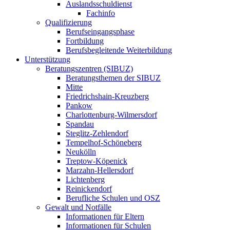
Auslands­schuldienst
Fachinfo
Qualifizierung
Berufseingangs­phase
Fortbildung
Berufs­begleitende Weiterbildung
Unterstützung
Beratungszentren (SIBUZ)
Beratungsthemen der SIBUZ
Mitte
Friedrichshain-Kreuzberg
Pankow
Charlottenburg-Wilmersdorf
Spandau
Steglitz-Zehlendorf
Tempelhof-Schöneberg
Neukölln
Treptow-Köpenick
Marzahn-Hellersdorf
Lichtenberg
Reinickendorf
Berufliche Schulen und OSZ
Gewalt und Notfälle­
Informationen für Eltern
Informationen für Schulen