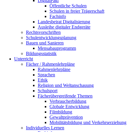
DigitalPakt
Öffentliche Schulen
Schulen in freier Trägerschaft
Fachinfo
Landesbeirat Digitalisierung
Ausleihe digitaler Endgeräte
Rechts­vorschriften
Schulentwick­lungsplanung
Bauen und Sanieren
Mensa­bauprogramm
Bildungs­statistik
Unterricht
Fächer / Rahmen­lehrpläne
Rahmenlehrpläne
Sprachen
Ethik
Religion und Weltanschauung
Schulsport
Fächer­übergreifende Themen
Verbraucher­bildung
Globale Entwicklung
Filmbildung
Gewaltprävention
Mobilitätsbildung und Verkehrserziehung
Individuelles Lernen