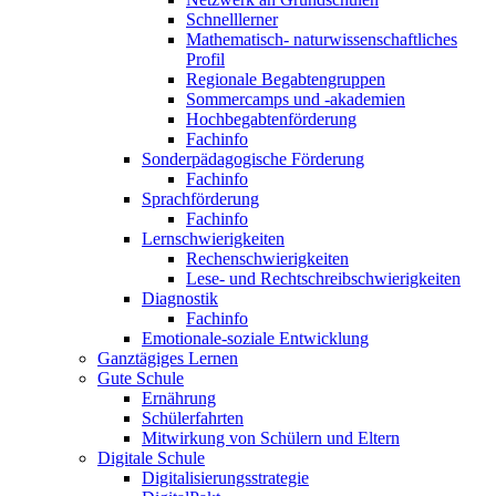
Schnelllerner
Mathematisch- naturwissen­schaftliches
Profil
Regionale Begabtengruppen
Sommercamps und -akademien
Hochbegabten­förderung
Fachinfo
Sonder­pädagogische Förderung
Fachinfo
Sprachförderung
Fachinfo
Lern­schwierigkeiten
Rechen­schwierigkeiten
Lese- und Rechtschreib­schwierigkeiten
Diagnostik
Fachinfo
Emotionale-soziale Entwicklung
Ganztägiges Lernen
Gute Schule
Ernährung
Schülerfahrten
Mitwirkung von Schülern und Eltern
Digitale Schule
Digitalisierungs­strategie