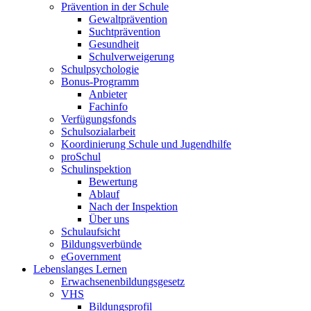
Prävention in der Schule
Gewalt­prävention
Sucht­prävention
Gesundheit
Schul­verweigerung
Schul­psychologie
Bonus-Programm
Anbieter
Fachinfo
Verfügungsfonds
Schul­sozial­arbeit
Koordinierung Schule und Jugendhilfe
proSchul
Schulinspektion
Bewertung
Ablauf
Nach der Inspektion
Über uns
Schulaufsicht
Bildungs­verbünde
eGovernment
Lebenslanges Lernen
Erwachsenenbildungsgesetz
VHS
Bildungsprofil