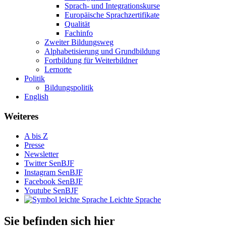
Sprach- und Integrationskurse
Europäische Sprachzertifikate
Qualität
Fachinfo
Zweiter Bildungsweg
Alpha­betisierung und Grundbildung
Fortbildung für Weiterbildner
Lernorte
Politik
Bildungspolitik
English
Weiteres
A bis Z
Presse
Newsletter
Twitter SenBJF
Instagram SenBJF
Facebook SenBJF
Youtube SenBJF
Leichte Sprache
Sie befinden sich hier