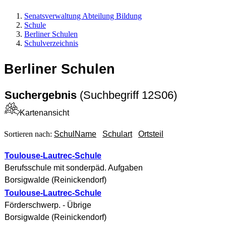
Senats­verwaltung Abteilung Bildung
Schule
Berliner Schulen
Schul­verzeichnis
Berliner Schulen
Suchergebnis
(Suchbegriff 12S06)
Kartenansicht
Sortieren nach:
SchulName
Schulart
Ortsteil
Toulouse-Lautrec-Schule
Berufsschule mit sonderpäd. Aufgaben
Borsigwalde
(
Reinickendorf
)
Toulouse-Lautrec-Schule
Förderschwerp. - Übrige
Borsigwalde
(
Reinickendorf
)