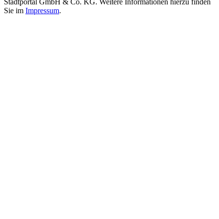
Stadtportal GmbH & Co. KG. Weitere Informationen hierzu finden
Sie im
Impressum
.