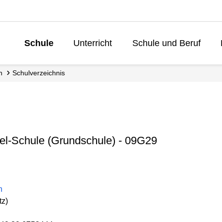
Schule
Unterricht
Schule und Beruf
Lebenslanges 
n
Schul­verzeichnis
el-Schule (Grundschule) - 09G29
n
tz)