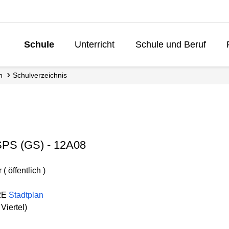
Schule
Unterricht
Schule und Beruf
Lebenslanges L
n
Schul­verzeichnis
SPS (GS) - 12A08
 öffentlich )
2E
Stadtplan
Viertel)