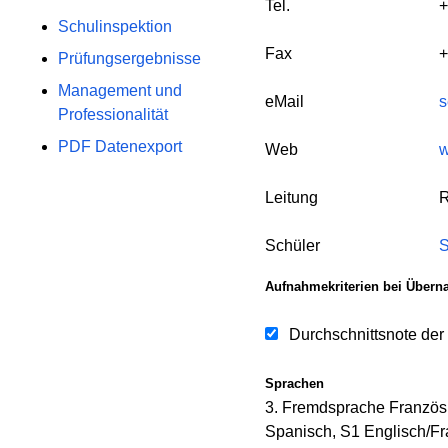
Tel.
+
Schulinspektion
Fax
+
Prüfungsergebnisse
Management und
eMail
s
Professionalität
PDF Datenexport
Web
w
Leitung
R
Schüler
S
Aufnahmekriterien bei Übern
Durchschnittsnote der
Sprachen
3. Fremdsprache Französi
Spanisch, S1 Englisch/Fr