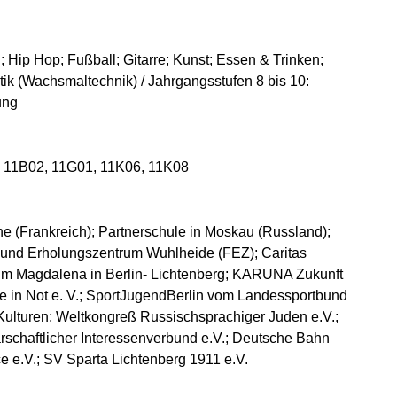
 Hip Hop; Fußball; Gitarre; Kunst; Essen & Trinken;
tik (Wachsmaltechnik) / Jahrgangsstufen 8 bis 10:
ung
, 11B02, 11G01, 11K06, 11K08
e (Frankreich); Partnerschule in Moskau (Russland);
t- und Erholungszentrum Wuhlheide (FEZ); Caritas
um Magdalena in Berlin- Lichtenberg; KARUNA Zukunft
he in Not e. V.; SportJugendBerlin vom Landessportbund
r Kulturen; Weltkongreß Russischsprachiger Juden e.V.;
schaftlicher Interessenverbund e.V.; Deutsche Bahn
e e.V.; SV Sparta Lichtenberg 1911 e.V.