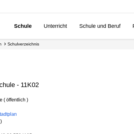
Schule
Unterricht
Schule und Beruf
Lebenslanges L
n
Schul­verzeichnis
chule - 11K02
( öffentlich )
tadtplan
)