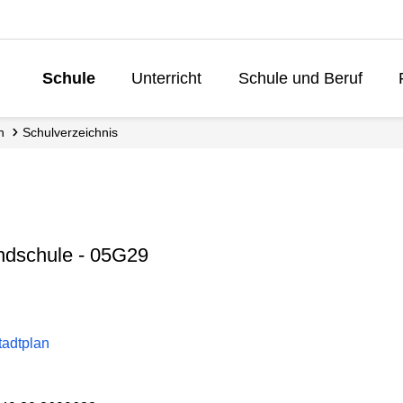
Schule
Unterricht
Schule und Beruf
Lebenslanges L
n
Schul­verzeichnis
ndschule - 05G29
tadtplan