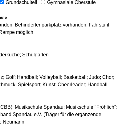
Grundschulteil
Gymnasiale Oberstufe
hule
rhanden, Behindertenparkplatz vorhanden, Fahrstuhl
 Rampe möglich
nderküche; Schulgarten
nz; Golf; Handball; Volleyball; Basketball; Judo; Chor;
Schmuck; Spielsport; Kunst; Cheerleader; Handball
(CBB); Musikschule Spandau; Musikschule "Fröhlich";
rband Spandau e.V. (Träger für die ergänzende
le Neumann